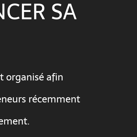
NCER SA
t organisé afin
preneurs récemment
pement.